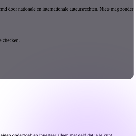
ermd door nationale en internationale auteursrechten. Niets mag zonder
te checken.
e eigen onderzoek en investeer alleen met geld dat je je kunt