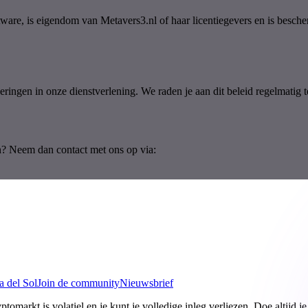
tware, is eigendom van Metavers3.nl of haar licentiegevers en is besch
ringen in onze dienstverlening. We raden je aan dit beleid regelmatig 
en? Neem dan contact met ons op via:
a del Sol
Join de community
Nieuwsbrief
tomarkt is volatiel en je kunt je volledige inleg verliezen. Doe altijd j