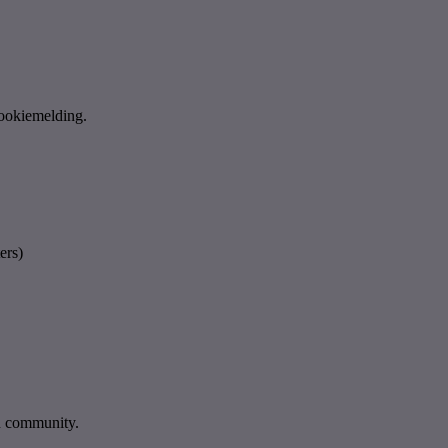
cookiemelding.
ers)
en community.