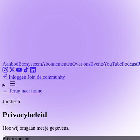
Aanbod
Ecosysteem
Abonnementen
Over ons
Events
YouTube
Podcast
R
Inloggen
Join de community
← Terug naar home
Juridisch
Privacybeleid
Hoe wij omgaan met je gegevens.
Privacybeleid