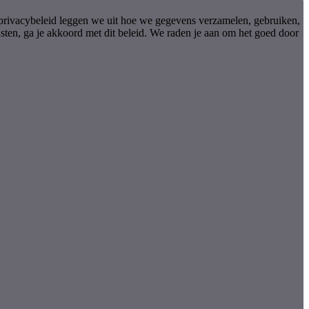
 privacybeleid leggen we uit hoe we gegevens verzamelen, gebruiken,
ten, ga je akkoord met dit beleid. We raden je aan om het goed door